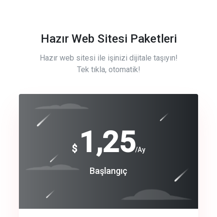
Hazır Web Sitesi Paketleri
Hazır web sitesi ile işinizi dijitale taşıyın!
Tek tıkla, otomatik!
Free
1,25
$
/Ay
Basic
Başlangıç