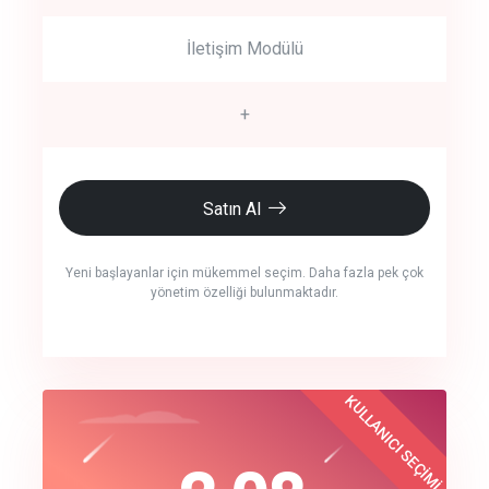
İletişim Modülü
+
Satın Al
Yeni başlayanlar için mükemmel seçim. Daha fazla pek çok
yönetim özelliği bulunmaktadır.
crm auto cync
KULLANICI SEÇİMİ
Best Choice
click to call back