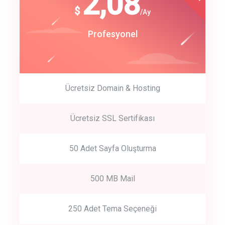
180
2,08
$
$
/year
/Ay
track energy costs
Start Up
Profesyonel
predictive dialing
Ücretsiz Domain & Hosting
Get Started
Ücretsiz SSL Sertifikası
Start by trying our service for 30 days free trial no credit card
required.
50 Adet Sayfa Oluşturma
500 MB Mail
250 Adet Tema Seçeneği