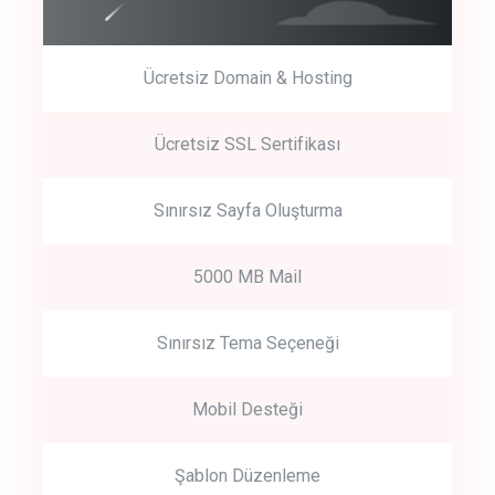
Ücretsiz Domain & Hosting
Get Started
Ücretsiz SSL Sertifikası
Start by trying our service for 30 days free trial no credit card
required.
Sınırsız Sayfa Oluşturma
5000 MB Mail
Sınırsız Tema Seçeneği
Mobil Desteği
Şablon Düzenleme