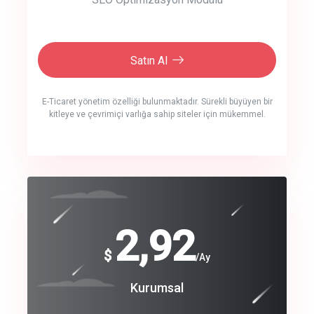
Satın Al
E-Ticaret yönetim özelliği bulunmaktadır. Sürekli büyüyen bir
kitleye ve çevrimiçi varlığa sahip siteler için mükemmel.
crm auto cync
click to call back
240
2,92
$
$
/year
/Ay
track energy costs
Coroprate
Kurumsal
predictive dialing